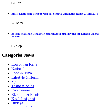
04.Jan
Emak Emak Yang Terlibat Menjual Senjata Untuk Aksi Rusuh 22 Mei 2019
28.May
Bokom, Makanan Pengantar Sejarah Aceh Singkil yang tak Lekang Digerus
Zaman
07.Sep
Categories News
Lowongan Kerja
National
Food & Travel
Lifestyle & Health
Sport
Tekno & Sains
Entertainment
Ekonomi & Bisnis
Kisah Insipirasi
Budaya