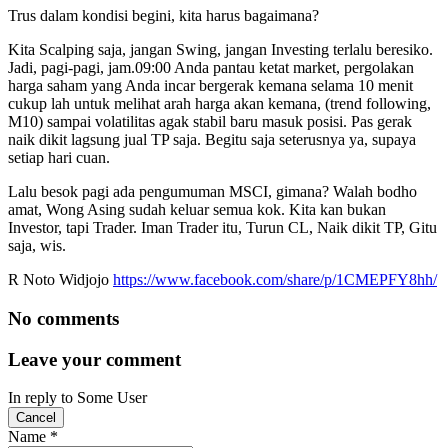
Trus dalam kondisi begini, kita harus bagaimana?
Kita Scalping saja, jangan Swing, jangan Investing terlalu beresiko.
Jadi, pagi-pagi, jam.09:00 Anda pantau ketat market, pergolakan
harga saham yang Anda incar bergerak kemana selama 10 menit
cukup lah untuk melihat arah harga akan kemana, (trend following,
M10) sampai volatilitas agak stabil baru masuk posisi. Pas gerak
naik dikit lagsung jual TP saja. Begitu saja seterusnya ya, supaya
setiap hari cuan.
Lalu besok pagi ada pengumuman MSCI, gimana? Walah bodho
amat, Wong Asing sudah keluar semua kok. Kita kan bukan
Investor, tapi Trader. Iman Trader itu, Turun CL, Naik dikit TP, Gitu
saja, wis.
R Noto Widjojo
https://www.facebook.com/share/p/1CMEPFY8hh/
No comments
Leave your comment
In reply to
Some User
Cancel
Name
*