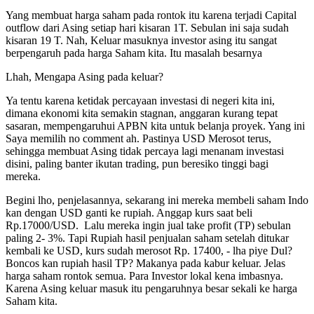
Yang membuat harga saham pada rontok itu karena terjadi Capital
outflow dari Asing setiap hari kisaran 1T. Sebulan ini saja sudah
kisaran 19 T. Nah, Keluar masuknya investor asing itu sangat
berpengaruh pada harga Saham kita. Itu masalah besarnya
Lhah, Mengapa Asing pada keluar?
Ya tentu karena ketidak percayaan investasi di negeri kita ini,
dimana ekonomi kita semakin stagnan, anggaran kurang tepat
sasaran, mempengaruhui APBN kita untuk belanja proyek. Yang ini
Saya memilih no comment ah. Pastinya USD Merosot terus,
sehingga membuat Asing tidak percaya lagi menanam investasi
disini, paling banter ikutan trading, pun beresiko tinggi bagi
mereka.
Begini lho, penjelasannya, sekarang ini mereka membeli saham Indo
kan dengan USD ganti ke rupiah. Anggap kurs saat beli
Rp.17000/USD. Lalu mereka ingin jual take profit (TP) sebulan
paling 2- 3%. Tapi Rupiah hasil penjualan saham setelah ditukar
kembali ke USD, kurs sudah merosot Rp. 17400, - lha piye Dul?
Boncos kan rupiah hasil TP? Makanya pada kabur keluar. Jelas
harga saham rontok semua. Para Investor lokal kena imbasnya.
Karena Asing keluar masuk itu pengaruhnya besar sekali ke harga
Saham kita.