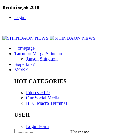
Berdiri sejak 2018
Login
Homepage
Tarombo Marga Sitindaon
Jansen Sitindaon
Siapa kita?
MORE
HOT CATEGORIES
Pilpres 2019
Our Social Media
BTC Macro Terminal
USER
Login Form
Username