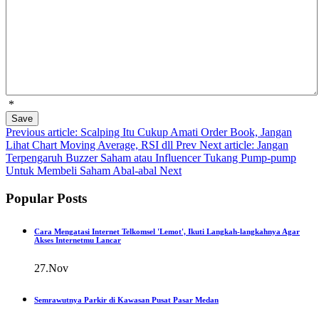
*
Save
Previous article: Scalping Itu Cukup Amati Order Book, Jangan
Lihat Chart Moving Average, RSI dll
Prev
Next article: Jangan
Terpengaruh Buzzer Saham atau Influencer Tukang Pump-pump
Untuk Membeli Saham Abal-abal
Next
Popular Posts
Cara Mengatasi Internet Telkomsel 'Lemot', Ikuti Langkah-langkahnya Agar
Akses Internetmu Lancar
27.Nov
Semrawutnya Parkir di Kawasan Pusat Pasar Medan