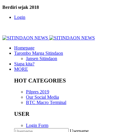
Berdiri sejak 2018
Login
Homepage
Tarombo Marga Sitindaon
Jansen Sitindaon
Siapa kita?
MORE
HOT CATEGORIES
Pilpres 2019
Our Social Media
BTC Macro Terminal
USER
Login Form
Username