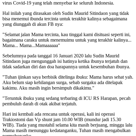
virus Covid-19 yang telah menyebar ke seluruh Indonesia.
Hal inilah yang dirasakan oleh Sudin Maurid Sitindaon yang tidak
bisa menemui ibunda tercinta untuk terakhir kalinya sebagaimana
yang diunggah di akun FB nya:
"Selamat jalan Mama tercinta, kau tinggal kami disituasi seperti ini,
bagaimana caraku untuk menemuimu untuk yang terakhir kalinya...
Mama... Mama...Mamaaaaaa"
Sebelumnya pada tanggal 16 Januari 2020 lalu Sudin Maurid
Sitindaon juga mengunggah isi hatinya ketika ibunya terjatuh dan
tidak sadarkan diri dan doa harapannya untuk kesembuhan ibunya.
"Tuhan ijinkan saya berbisik ditelinga ibuku: Mama harus sehat yah.
Aku belum siap kehilangan surga, sebab surgaku ada ditelapak
kakimu. Aku masih ingin bersimpuh dikakimu."
"Teruntuk ibuku yang sedang terbaring di ICU RS Harapan, pecah
pembuluh darah di otak akibat terjatuh.
Hari ini kembali ada rencana untuk operasi, kali ini operasi
Trakiostomi dan Vp shunt jam 10.00 WIB (mundur jadi 15.30
WIB). Tiada yang mustahil selama kita masih berjuang, minggu lalu
Mama masih menunggu kedatanganku, Tuhan masih mengabulkan
permohonanku.