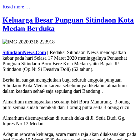
Read more …
Keluarga Besar Punguan Sitindaon Kota
Medan Berduka
SitindaonNews.Com
|
Redaksi Sitindaon News mendapatkan
kabar pada hari Selasa 17 Maret 2020 meninggalnya Penasehat
Punguan Sitindaon Boru Bere Kota Medan yaitu Bapak JP
Sitindaon (Op.Ni Si Deasiva Doli) (62 tahun).
Berita ini sangat mengejutkan bagi seluruh anggota punguan
Sitindaon Kota Medan karena sebelumnya diketahui almarhum
dalam keadaan sehat² saja sepulang dari Bandung .
Almarhum meninggalkan seorang istri Boru Manurung, 3 orang
putri semua sudah menikah dan 1 orang putra serta 3 orang cucu.
Almarhum disemayamkan di rumah duka di Jl. Setia Budi Gg.
Inpres No.12 Medan.
Adapun rencana keluarga, acara marria raja akan dilaksanakan pada
hari Kamis 19 Maret 2020 dan acara adatnya akan dilaksanakan