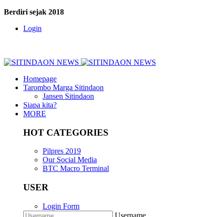
Berdiri sejak 2018
Login
Homepage
Tarombo Marga Sitindaon
Jansen Sitindaon
Siapa kita?
MORE
HOT CATEGORIES
Pilpres 2019
Our Social Media
BTC Macro Terminal
USER
Login Form
Username