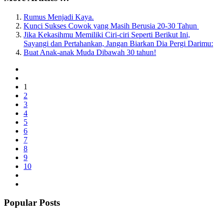
Rumus Menjadi Kaya.
Kunci Sukses Cowok yang Masih Berusia 20-30 Tahun
Jika Kekasihmu Memiliki Ciri-ciri Seperti Berikut Ini,
Sayangi dan Pertahankan, Jangan Biarkan Dia Pergi Darimu:
Buat Anak-anak Muda Dibawah 30 tahun!
1
2
3
4
5
6
7
8
9
10
Popular Posts