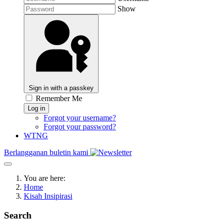
Show
Sign in with a passkey
Remember Me
Log in
Forgot your username?
Forgot your password?
WTNG
Berlangganan buletin kami
You are here:
Home
Kisah Insipirasi
Search