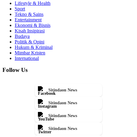
Lifestyle & Health
Sport
Tekno & Sains
Entertainment
Ekonomi & Bisnis
Kisah Insipirasi
Budaya
Politik & Opini
Hukum & Kriminal
Mimbar Kristen
International
Follow Us
Sitindaon News
Sitindaon News
Sitindaon News
Sitindaon News