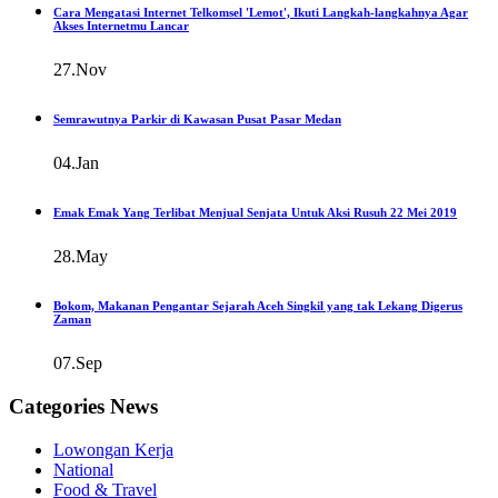
Cara Mengatasi Internet Telkomsel 'Lemot', Ikuti Langkah-langkahnya Agar
Akses Internetmu Lancar
27.Nov
Semrawutnya Parkir di Kawasan Pusat Pasar Medan
04.Jan
Emak Emak Yang Terlibat Menjual Senjata Untuk Aksi Rusuh 22 Mei 2019
28.May
Bokom, Makanan Pengantar Sejarah Aceh Singkil yang tak Lekang Digerus
Zaman
07.Sep
Categories News
Lowongan Kerja
National
Food & Travel