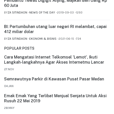
Pembantu Tewas Digigit Anjing, Majikan Beri Uang Rp
60 Juta
BY
ZA SITINDAON
NEWS OF THE DAY
2019-09-03
1293
BI: Pertumbuhan utang luar negeri RI melambat, capai
412 miliar dolar
BY
ZA SITINDAON
EKONOMI & BISNIS
2021-06-15
724
POPULAR POSTS
Cara Mengatasi Internet Telkomsel 'Lemot', Ikuti
Langkah-langkahnya Agar Akses Internetmu Lancar
27.NOV
Semrawutnya Parkir di Kawasan Pusat Pasar Medan
04.JAN
Emak Emak Yang Terlibat Menjual Senjata Untuk Aksi
Rusuh 22 Mei 2019
28.MAY