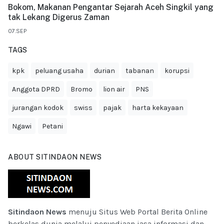
Bokom, Makanan Pengantar Sejarah Aceh Singkil yang
tak Lekang Digerus Zaman
07.SEP
TAGS
kpk
peluang usaha
durian
tabanan
korupsi
Anggota DPRD
Bromo
lion air
PNS
jurangan kodok
swiss
pajak
harta kekayaan
Ngawi
Petani
ABOUT SITINDAON NEWS
Sitindaon News
menuju Situs Web Portal Berita Online
berkelas dunia melalui penyediaan jasa informasi dan