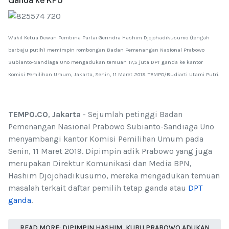
Ganda ke KPU
Wakil Ketua Dewan Pembina Partai Gerindra Hashim Djojohadikusumo (tengah
berbaju putih) memimpin rombongan Badan Pemenangan Nasional Prabowo
Subianto-Sandiaga Uno mengadukan temuan 17,5 juta DPT ganda ke kantor
Komisi Pemilihan Umum, Jakarta, Senin, 11 Maret 2019. TEMPO/Budiarti Utami Putri.
TEMPO.CO
,
Jakarta
- Sejumlah petinggi Badan
Pemenangan Nasional Prabowo Subianto-Sandiaga Uno
menyambangi kantor Komisi Pemilihan Umum pada
Senin, 11 Maret 2019. Dipimpin adik Prabowo yang juga
merupakan Direktur Komunikasi dan Media BPN,
Hashim Djojohadikusumo, mereka mengadukan temuan
masalah terkait daftar pemilih tetap ganda atau
DPT
ganda
.
READ MORE: DIPIMPIN HASHIM, KUBU PRABOWO ADUKAN