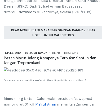
mengalami depresi," kata Direktur Rumah Sakit Khusus
Daerah (RSKD) Dadi Sulsel Arman Bausat saat
ditemui
detikcom
di kantornya, Selasa (12/3/2019).
READ MORE: RSJ DI MAKASSAR SIAPKAN KAMAR VIP BAK
HOTEL UNTUK CALEG STRES
PILPRES 2019
BY
ZA SITINDAON
11.MAR
HITS: 2342
Pesan Ma'ruf Jelang Kampanye Terbuka: Santun dan
Jangan Terprovokasi
Cawapres nomor urut 01 Ma'ruf Amin (Foto: Lisye Sri Rahayu/detikcom)
Mandailing Natal
- Calon wakil presiden (cawapres)
nomor urut 01 KH
Ma'ruf Amin
meminta agar semua