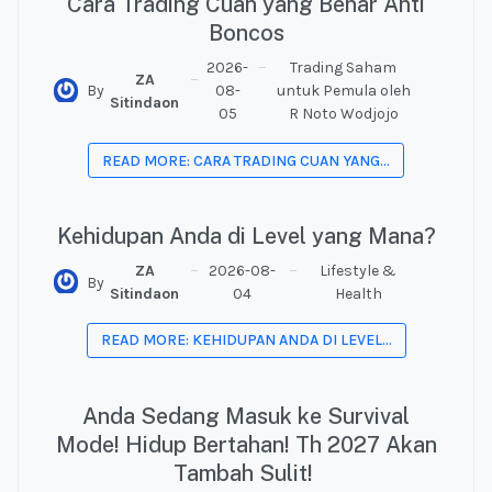
Cara Trading Cuan yang Benar Anti
Boncos
2026-
Trading Saham
ZA
By
08-
untuk Pemula oleh
Sitindaon
05
R Noto Wodjojo
READ MORE: CARA TRADING CUAN YANG...
Kehidupan Anda di Level yang Mana?
ZA
2026-08-
Lifestyle &
By
Sitindaon
04
Health
READ MORE: KEHIDUPAN ANDA DI LEVEL...
Anda Sedang Masuk ke Survival
Mode! Hidup Bertahan! Th 2027 Akan
Tambah Sulit!